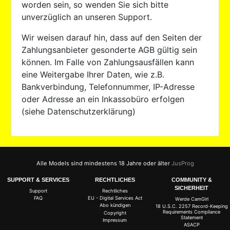
worden sein, so wenden Sie sich bitte
unverzüglich an unseren Support.
Wir weisen darauf hin, dass auf den Seiten der
Zahlungsanbieter gesonderte AGB gültig sein
können. Im Falle von Zahlungsausfällen kann
eine Weitergabe Ihrer Daten, wie z.B.
Bankverbindung, Telefonnummer, IP-Adresse
oder Adresse an ein Inkassobüro erfolgen
(siehe Datenschutzerklärung)
Alle Models sind mindestens 18 Jahre oder älter
JusProg
SUPPORT & SERVICES
RECHTLICHES
COMMUNITY &
SICHERHEIT
Support
Rechtliches
FAQ
EU - Digital Services Act
Werde CamGirl
Abo kündigen
18 U.S.C. 2257 Record-Keeping
Requirements Compliance
Copyright
Statement
Impressum
ASACP